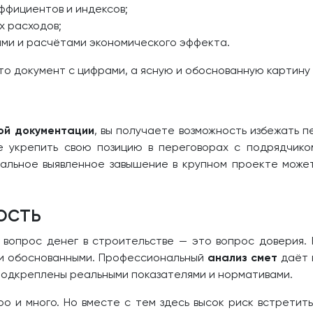
ффициентов и индексов;
х расходов;
ями и расчётами экономического эффекта.
сто документ с цифрами, а ясную и обоснованную картину
ой документации
, вы получаете возможность избежать 
е укрепить свою позицию в переговорах с подрядчико
мальное выявленное завышение в крупном проекте может
ость
 вопрос денег в строительстве — это вопрос доверия.
 и обоснованными. Профессиональный
анализ смет
даёт 
 подкреплены реальными показателями и нормативами.
о и много. Но вместе с тем здесь высок риск встретит