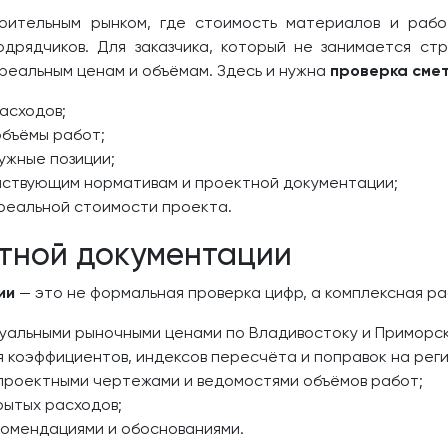
оительным рынком, где стоимость материалов и рабо
подрядчиков. Для заказчика, который не занимается ст
 реальным ценам и объёмам. Здесь и нужна
проверка сме
асходов;
объёмы работ;
ужные позиции;
йствующим нормативам и проектной документации;
реальной стоимости проекта.
етной документации
ии
— это не формальная проверка цифр, а комплексная ра
туальными рыночными ценами по Владивостоку и Приморс
 коэффициентов, индексов пересчёта и поправок на реги
 проектными чертежами и ведомостями объёмов работ;
рытых расходов;
комендациями и обоснованиями.